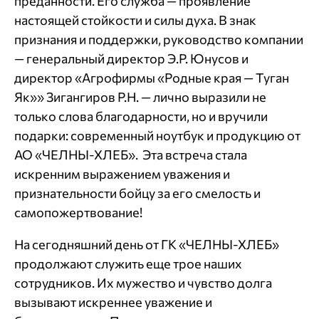
преданности. Его служба — проявление
настоящей стойкости и силы духа. В знак
признания и поддержки, руководство компании
— генеральный директор Э.Р. Юнусов и
директор «Агрофирмы «Родные края — Туган
Як»» Зигангиров Р.Н. — лично выразили не
только слова благодарности, но и вручили
подарки: современный ноутбук и продукцию от
АО «ЧЕЛНЫ-ХЛЕБ». Эта встреча стала
искренним выражением уважения и
признательности бойцу за его смелость и
самопожертвование!
На сегодняшний день от ГК «ЧЕЛНЫ-ХЛЕБ»
продолжают служить еще трое наших
сотрудников. Их мужество и чувство долга
вызывают искреннее уважение и