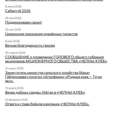
8 июня 2026
Сабантуй 2026
26 мая 2026
Поддерживаем своих!
25 мая 2026
Церемония признания одарённых талантов
8 мая 2026
Вечная благодарность героям
30 апреля 2026
СООБЩЕНИЕ о проведении ГОДОВОГО общего собрания
акционеров АКЦИОНЕРНОГО ОБЩЕСТВА «ЧЕЛНЫ-ХЛЕБ»
31 марта 2026
Заместитель министра сельского хозяйства Марат
Габделхаевич посетил «Агрофирму «Родные края — Туган
як»».
13 марта 2026
Вечер добрых сердец: Ифтар в «ЧЕЛНЫ-ХЛЕБ»
20 февраля 2026
Отвага и слава бойцов компании «ЧЕЛНЫ-ХЛЕБ».