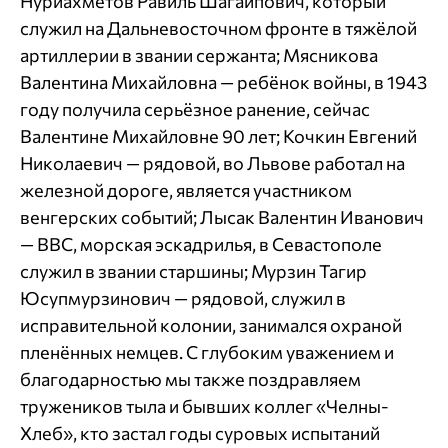
Нуриахметов Равиль Шагаипович, который
служил на Дальневосточном фронте в тяжёлой
артиллерии в звании сержанта; Мясникова
Валентина Михайловна — ребёнок войны, в 1943
году получила серьёзное ранение, сейчас
Валентине Михайловне 90 лет; Кочкин Евгений
Николаевич — рядовой, во Львове работал на
железной дороге, является участником
венгерских событий; Лысак Валентин Иванович
— ВВС, морская эскадрилья, в Севастополе
служил в звании старшины; Мурзин Тагир
Юсупмурзинович — рядовой, служил в
исправительной колонии, занимался охраной
пленённых немцев. С глубоким уважением и
благодарностью мы также поздравляем
тружеников тыла и бывших коллег «Челны-
Хлеб», кто застал годы суровых испытаний