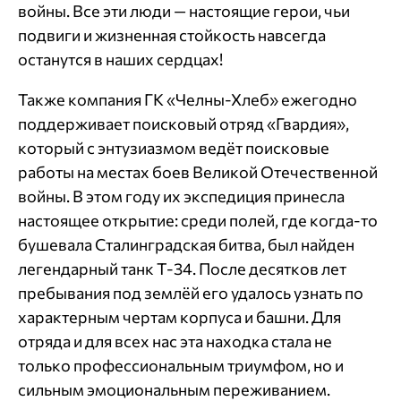
войны. Все эти люди — настоящие герои, чьи
подвиги и жизненная стойкость навсегда
останутся в наших сердцах!
Также компания ГК «Челны-Хлеб» ежегодно
поддерживает поисковый отряд «Гвардия»,
который с энтузиазмом ведёт поисковые
работы на местах боев Великой Отечественной
войны. В этом году их экспедиция принесла
настоящее открытие: среди полей, где когда-то
бушевала Сталинградская битва, был найден
легендарный танк Т-34. После десятков лет
пребывания под землёй его удалось узнать по
характерным чертам корпуса и башни. Для
отряда и для всех нас эта находка стала не
только профессиональным триумфом, но и
сильным эмоциональным переживанием.