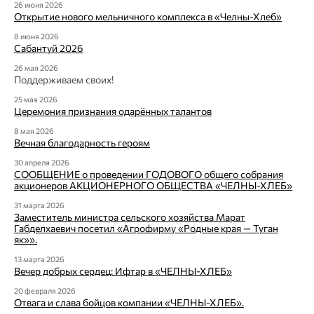
26 июня 2026
Открытие нового мельничного комплекса в «Челны-Хлеб»
8 июня 2026
Сабантуй 2026
26 мая 2026
Поддерживаем своих!
25 мая 2026
Церемония признания одарённых талантов
8 мая 2026
Вечная благодарность героям
30 апреля 2026
СООБЩЕНИЕ о проведении ГОДОВОГО общего собрания
акционеров АКЦИОНЕРНОГО ОБЩЕСТВА «ЧЕЛНЫ-ХЛЕБ»
31 марта 2026
Заместитель министра сельского хозяйства Марат
Габделхаевич посетил «Агрофирму «Родные края — Туган
як»».
13 марта 2026
Вечер добрых сердец: Ифтар в «ЧЕЛНЫ-ХЛЕБ»
20 февраля 2026
Отвага и слава бойцов компании «ЧЕЛНЫ-ХЛЕБ».