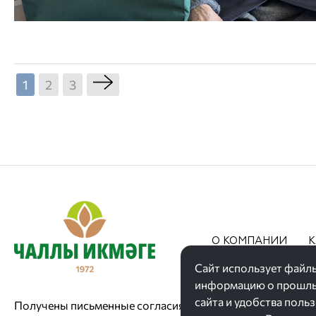
1
2
3
О КОМПАНИИ
К
АКЦИИ
Сайт использует файлы
информацию о прошлых
сайта и удобства поль
Получены письменные согласия сотрудников на размеще