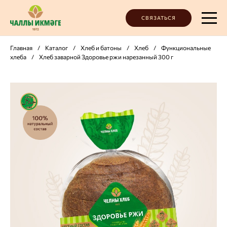
СВЯЗАТЬСЯ
Главная
/
Каталог
/
Хлеб и батоны
/
Хлеб
/
Функциональные
хлеба
/
Хлеб заварной Здоровье ржи нарезанный 300 г