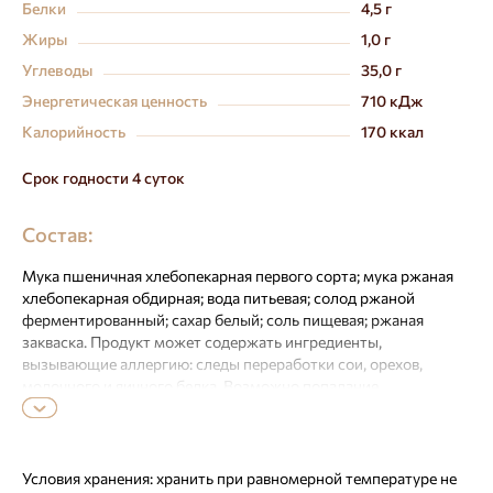
Белки
4,5 г
Жиры
1,0 г
Углеводы
35,0 г
Энергетическая ценность
710 кДж
Калорийность
170 ккал
Срок годности 4 суток
Состав:
Мука пшеничная хлебопекарная первого сорта; мука ржаная
хлебопекарная обдирная; вода питьевая; солод ржаной
ферментированный; сахар белый; соль пищевая; ржаная
закваска. Продукт может содержать ингредиенты,
вызывающие аллергию: следы переработки сои, орехов,
молочного и яичного белка. Возможно попадание
осолодованного зерна
Условия хранения:
хранить при равномерной температуре не