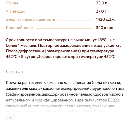
Жиры
23,0 г
Углеводы
27,0 г
Энергетическая ценность
1430 кДж
Калорийность
340 ккал
Срок годности при температуре не выше минус 18ºС - не
более 1 месяцев. Повторное замораживание не допускается.
После дефростации (размораживания) при температуре
4±2ºС - 8 суток. Дефростировать при температуре 4±2ºС.
Состав:
Крем на растительных маслах для взбивания (вода питьевая,
заменитель масла- какао нетемперируемый лауринового типа
(рафинированное, дезодорированное пальмоядровое масло в
натуральном и модифицированном виде, эмульгатор Е322),
глюкозный сироп, глюкоза кристаллическая, комлексная
пищевая добавка (стабилизаторы: Е481, Е464, Е466; агент
антислеживающий Е460i, эмульгатор: Е475,
антиокислители:Е386, Е304i), эмульгатор Е435, регулятор
кислотности Е331iii, соль пищевая, комлексная пищевая