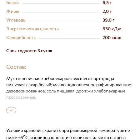
Белки
6,5 г
Жиры
2,0 г
Углеводы
39,0 г
Энергетическая ценность
850 кДж
Калорийность
200 ккал
Срок годности 3 суток
Состав:
Мука пшеничная хлебопекарная высшего сорта; вода
питьевая; сахар белый; масло подсолнечное рафинированное
дезодорированное; соль пищевая; дрожжи хлебопекарные
прессованные.
Условия хранения:
хранить при равномерной температуре не
о
ниже +6
С, изолированно от источников сильного нагрева