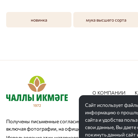
новинка
мука высшего сорта
О КОМПАНИИ
К
АКЦИИ
Сайт использует файлы
информацию о прошлых
сайта и удобства поль
Получены письменные согласия сотрудников на размеще
свои данные, Вы даете
включая фотографии, на официальном ресурсе.
покинуть данный сайт 
Использование этих материалов третьими лицами запре