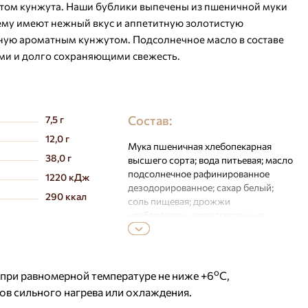
атом кунжута. Наши бублики выпечены из пшеничной муки
чему имеют нежный вкус и аппетитную золотистую
ную ароматным кунжутом. Подсолнечное масло в составе
ими и долго сохраняющими свежесть.
Состав:
7,5 г
12,0 г
Мука пшеничная хлебопекарная
38,0 г
высшего сорта; вода питьевая; масло
подсолнечное рафинированное
1220 кДж
дезодорированное; сахар белый;
290 ккал
соль пищевая; дрожжи
хлебопекарные прессованные;
семена кунжута; улучшитель
хлебопекарный (мука пшеничная,
стабилизатор (Е170), эмульгаторы
(Е472е), антиокислитель (Е300),
о
 при равномерной температуре не ниже +6
С,
вещество для обработки муки
ов сильного нагрева или охлаждения.
(Е920), ферменты (альфа-амилаза,