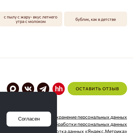
ксиланаза, липаза)). Продукт может
содержать ингредиенты,
вызывающие аллергию: следы
с пылу с жару- вкус летнего
бублик, как в детстве
переработки: сои, молочного
утра с молоком
ОСТАВИТЬ ОТЗЫВ
Согласие на хранение персональных данных
Согласен
Политика обработки персональных данных
Обработка данных «Яндекс.Метрика»