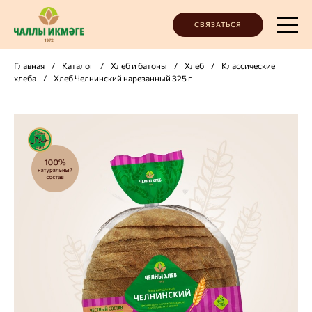
СВЯЗАТЬСЯ
Главная
/
Каталог
/
Хлеб и батоны
/
Хлеб
/
Классические
хлеба
/
Хлеб Челнинский нарезанный 325 г