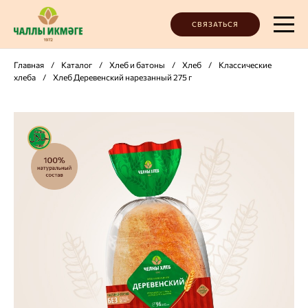
СВЯЗАТЬСЯ
Главная
/
Каталог
/
Хлеб и батоны
/
Хлеб
/
Классические
хлеба
/
Хлеб Деревенский нарезанный 275 г