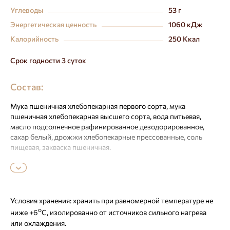
Углеводы
53 г
Энергетическая ценность
1060 кДж
Калорийность
250 Ккал
Срок годности 3 суток
Состав:
Мука пшеничная хлебопекарная первого сорта, мука
пшеничная хлебопекарная высшего сорта, вода питьевая,
масло подсолнечное рафинированное дезодорированное,
сахар белый, дрожжи хлебопекарные прессованные, соль
пищевая, закваска пшеничная.
Может содержать следы продуктов переработки сои и
кунжута. Содержит глютен.
Условия хранения:
хранить при равномерной температуре не
о
ниже +6
С, изолированно от источников сильного нагрева
или охлаждения.